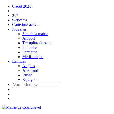
Panneau de gestion des cookies
6 août 2026
29°
webcams
Carte interactive
Nos sites
Site de la mairie
Altiport
Tremplins de saut
Patinoire
Parc auto
Médiathèque
Langues
Anglais
Allemand
Russe
Espagnol