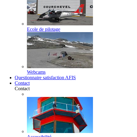
Ecole de pilotage
Webcams
Questionnaire satisfaction AFIS
Contact
Contact
Accessibilité