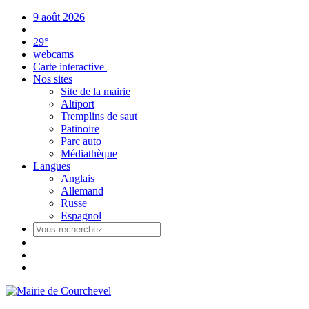
Panneau de gestion des cookies
9 août 2026
29°
webcams
Carte interactive
Nos sites
Site de la mairie
Altiport
Tremplins de saut
Patinoire
Parc auto
Médiathèque
Langues
Anglais
Allemand
Russe
Espagnol